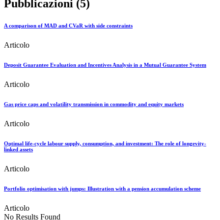
Pubblicazioni (5)
A comparison of MAD and CVaR with side constraints
Articolo
Deposit Guarantee Evaluation and Incentives Analysis in a Mutual Guarantee System
Articolo
Gas price caps and volatility transmission in commodity and equity markets
Articolo
Optimal life-cycle labour supply, consumption, and investment: The role of longevity-
linked assets
Articolo
Portfolio optimisation with jumps: Illustration with a pension accumulation scheme
Articolo
No Results Found