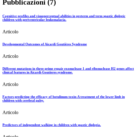
Pubblicazioni (7)
Cognitive profiles and visuoperceptual abilities in preterm and term spastic diplegic
children with periventricular leukomalacia.
Articolo
Developmental Outcomes of Aicardi Goutières Syndrome
Articolo
Different mutations in three prime repair exonuclease 1 and ribonuclease H2 genes affect
clinical features in Aicardi-Goutieres syndrome.
Articolo
Factors predicting the efficacy of botulinum toxin-A treatment of the lower limb in
children with cerebral palsy.
Articolo
Predictors of independent walking in children with spastic diplegia.
Articolo