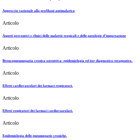
Approccio razionale alla profilassi antimalarica
Articolo
Aspetti preventivi e clinici delle malattie tropicali e delle patologie d’importazione
Articolo
Broncopneumopatia cronica ostruttiva: epidemiologia ed iter diagnostico-terapeutico.
Articolo
Effetti cardiovascolari dei farmaci respiratori.
Articolo
Effetti respiratori dei farmaci cardiovascolari.
Articolo
Epidemiologia delle pneumopatie croniche.