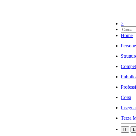
×
Home
Persone
Struttur
Compet
Pubblic
Profess
Corsi
Insegna
Terza M
IT
E