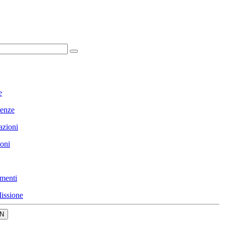
e
enze
azioni
ioni
menti
issione
N