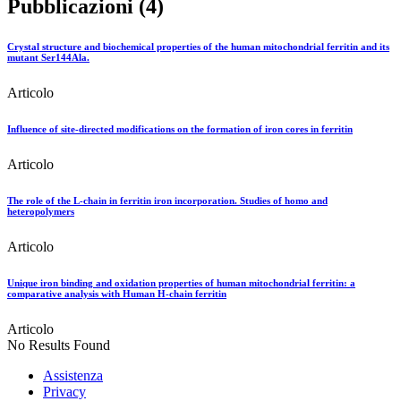
Pubblicazioni (4)
Crystal structure and biochemical properties of the human mitochondrial ferritin and its
mutant Ser144Ala.
Articolo
Influence of site-directed modifications on the formation of iron cores in ferritin
Articolo
The role of the L-chain in ferritin iron incorporation. Studies of homo and
heteropolymers
Articolo
Unique iron binding and oxidation properties of human mitochondrial ferritin: a
comparative analysis with Human H-chain ferritin
Articolo
No Results Found
Assistenza
Privacy