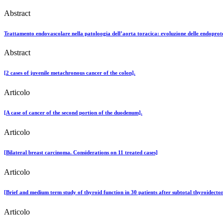
Abstract
Trattamento endovascolare nella patoloogia dell’aorta toracica: evoluzione delle endoprot
Abstract
[2 cases of juvenile metachronous cancer of the colon].
Articolo
[A case of cancer of the second portion of the duodenum].
Articolo
[Bilateral breast carcinoma. Considerations on 11 treated cases]
Articolo
[Brief and medium term study of thyroid function in 30 patients after subtotal thyroidect
Articolo