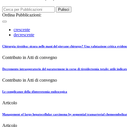
Pulisci
Ordina Pubblicazioni:
crescente
decrescente
Chirurgia tiroidea: sicura nelle mani del giovane chirurgo? Una valutazione critica eviden
Contributo in Atti di convegno
Decremento intraoperatorio del paratormone in corso di tiroidectomia totale: utile indicato
Contributo in Atti di convegno
Le complicanze della sfinterotomia endoscopica
Articolo
Management of large hepatocellular carcinoma by sequential transarterial chemoembolizatio
Articolo