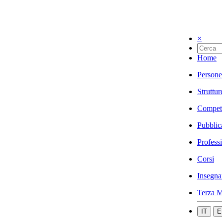
×
Home
Persone
Struttur
Compet
Pubblic
Profess
Corsi
Insegna
Terza M
IT
E