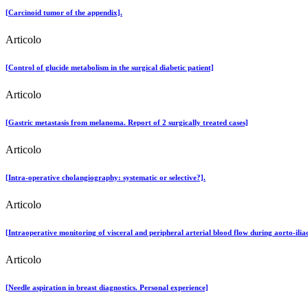
[Carcinoid tumor of the appendix].
Articolo
[Control of glucide metabolism in the surgical diabetic patient]
Articolo
[Gastric metastasis from melanoma. Report of 2 surgically treated cases]
Articolo
[Intra-operative cholangiography: systematic or selective?].
Articolo
[Intraoperative monitoring of visceral and peripheral arterial blood flow during aorto-ili
Articolo
[Needle aspiration in breast diagnostics. Personal experience]