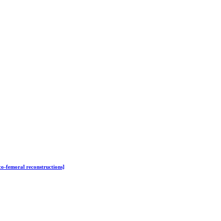
aco-femoral reconstructions]