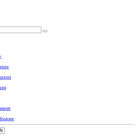
e
enze
azioni
ioni
menti
issione
N