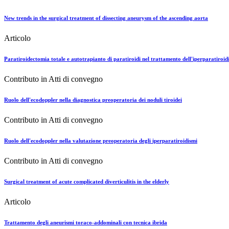
New trends in the surgical treatment of dissecting aneurysm of the ascending aorta
Articolo
Paratiroidectomia totale e autotrapianto di paratiroidi nel trattamento dell'iperparatiroi
Contributo in Atti di convegno
Ruolo dell'ecodoppler nella diagnostica preoperatoria dei noduli tiroidei
Contributo in Atti di convegno
Ruolo dell'ecodoppler nella valutazione preoperatoria degli iperparatiroidismi
Contributo in Atti di convegno
Surgical treatment of acute complicated diverticulitis in the elderly
Articolo
Trattamento degli aneurismi toraco-addominali con tecnica ibrida