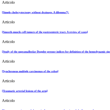
Articolo
[Simple cholecystectomy without drainage. A dilemma?].
Articolo
[Smooth-muscle-cell tumors of the gastroenteric tract. A review of cases]
Articolo
[Study of the supramalleolar Doppler pressor indices for definition of the hemodynamic signi
Articolo
[Synchronous multiple carcinomas of the colon]
Articolo
[Traumatic arterial lesions of the arm]
Articolo