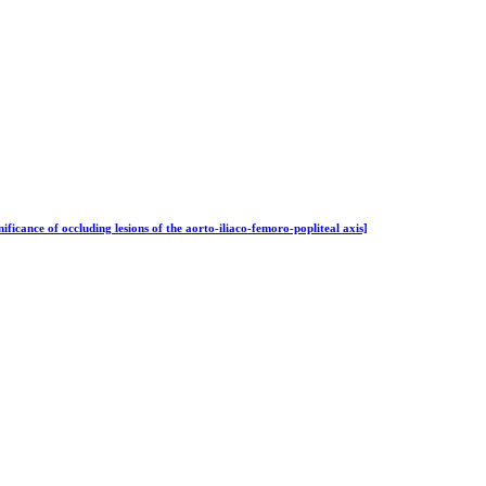
ficance of occluding lesions of the aorto-iliaco-femoro-popliteal axis]