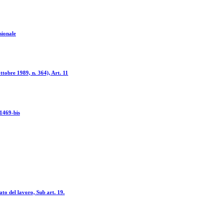
sionale
ttobre 1989, n. 364), Art. 11
 1469-bis
to del lavoro, Sub art. 19.