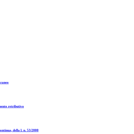
oraneo
mento retributivo
ntinua, della l. n. 53/2000