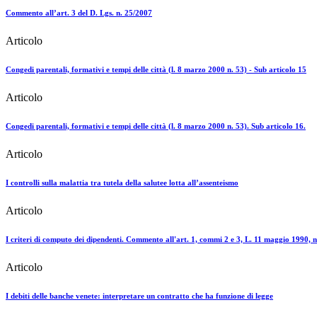
Commento all’art. 3 del D. Lgs. n. 25/2007
Articolo
Congedi parentali, formativi e tempi delle città (l. 8 marzo 2000 n. 53) - Sub articolo 15
Articolo
Congedi parentali, formativi e tempi delle città (l. 8 marzo 2000 n. 53). Sub articolo 16.
Articolo
I controlli sulla malattia tra tutela della salutee lotta all’assenteismo
Articolo
I criteri di computo dei dipendenti. Commento all'art. 1, commi 2 e 3, L. 11 maggio 1990, n
Articolo
I debiti delle banche venete: interpretare un contratto che ha funzione di legge