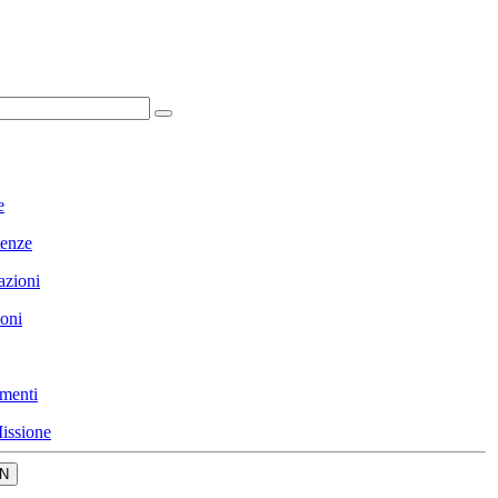
e
enze
azioni
ioni
menti
issione
N