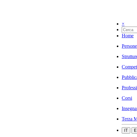
×
Home
Persone
Struttur
Compet
Pubblic
Profess
Corsi
Insegna
Terza M
IT
E