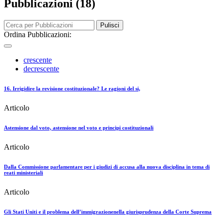
Pubblicazioni (18)
Pulisci
Ordina Pubblicazioni:
crescente
decrescente
16. Irrigidire la revisione costituzionale? Le ragioni del si,
Articolo
Astensione dal voto, astensione nel voto e principi costituzionali
Articolo
Dalla Commissione parlamentare per i giudizi di accusa alla nuova disciplina in tema di
reati ministeriali
Articolo
Gli Stati Uniti e il problema dell’immigrazionenella giurisprudenza della Corte Suprema