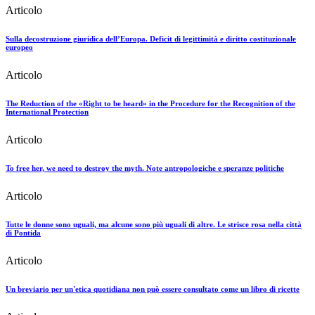
Articolo
Sulla decostruzione giuridica dell’Europa. Deficit di legittimità e diritto costituzionale
europeo
Articolo
The Reduction of the «Right to be heard» in the Procedure for the Recognition of the
International Protection
Articolo
To free her, we need to destroy the myth. Note antropologiche e speranze politiche
Articolo
Tutte le donne sono uguali, ma alcune sono più uguali di altre. Le strisce rosa nella città
di Pontida
Articolo
Un breviario per un'etica quotidiana non può essere consultato come un libro di ricette