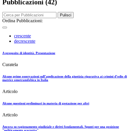
Pubblicazioni (42)
Pulisci
Ordina Pubblicazioni:
crescente
decrescente
A proposito di identità. Presentazione
Curatela
Alcune prime osservazioni sull’applicazione della giustizia riparativa ai crimini d’odio di
matrice omotransfobica in Italia
Articolo
Alcune questioni preliminari in materia di gestazione per altri
Articolo
Ancora su ragionamento giudiziale e diritti fondamentali. Spunti per una posizione
"politicamente scorretta"