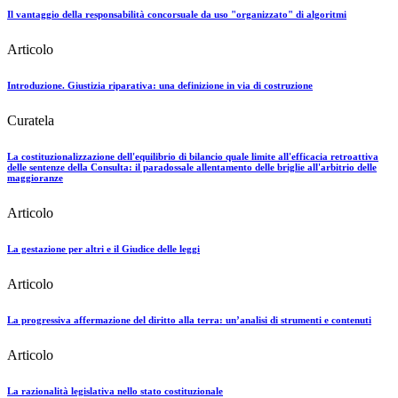
Il vantaggio della responsabilità concorsuale da uso "organizzato" di algoritmi
Articolo
Introduzione. Giustizia riparativa: una definizione in via di costruzione
Curatela
La costituzionalizzazione dell'equilibrio di bilancio quale limite all'efficacia retroattiva
delle sentenze della Consulta: il paradossale allentamento delle briglie all'arbitrio delle
maggioranze
Articolo
La gestazione per altri e il Giudice delle leggi
Articolo
La progressiva affermazione del diritto alla terra: un’analisi di strumenti e contenuti
Articolo
La razionalità legislativa nello stato costituzionale