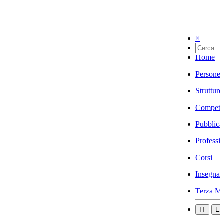
×
Home
Persone
Struttur
Compet
Pubblic
Profess
Corsi
Insegna
Terza M
IT
E