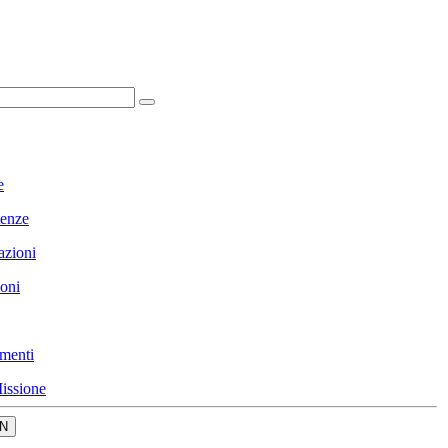
e
enze
azioni
ioni
menti
issione
N