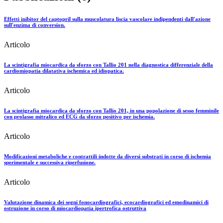
Effetti inibitor del captopril sulla muscolatura liscia vascolare indipendenti dall'azione
sull'enzima di conversion.
Articolo
La scintigrafia miocardica da sforzo con Tallio 201 nella diagnostica differenziale della
cardiomiopatia dilatativa ischemica ed idiopatica.
Articolo
La scintigrafia miocardica da sforzo con Tallio 201, in una popolazione di sesso femminile
con prolasso mitralico ed ECG da sforzo positivo per ischemia.
Articolo
Modificazioni metaboliche e contrattili indotte da diversi substrati in corso di ischemia
sperimentale e successiva riperfusione.
Articolo
Valutazione dinamica dei segni fonocardiografici, ecocardiografici ed emodinamici di
ostruzione in corso di miocardiopatia ipertrofica ostruttiva