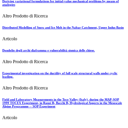
Deriving variational formulations for initial-value mechanical problems by means of
analogies
Altro Prodotto di Ricerca
Distributed Modelling of Snow and Ice Melt in the Naltar Catchment, Upper Indus Basin
Articolo
Dondolio degli archi diaframma e vulnerabilità sismica delle chiese.
Altro Prodotto di Ricerca
Experimental investigation on the ductility of full scale structural walls under cyclic
loading.
Altro Prodotto di Ricerca
Field and Laboratory Measurements in the Toce Valley (Italy), during the MAP-SOP
1999 TOCEX Experiment, in Ranzi R, Bacchi B, Hydrological Aspects in the Mesoscale
Alpine Programme -- SOP Experiment
Articolo