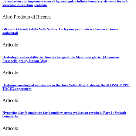
Formulation and implementation of hypersingular infinite boundary elements for soil-
structure interaction problems
Altro Prodotto di Ricerca
Gli opifici idraulici della Valle Sabbia. Un legame profondo tra lavoro e risorse
ambientali
Articolo
Hydrologic vulnerability to climate change of the Mandrone glacier (Adamello-
Presanella group, Italian Alps)
Articolo
Hydrometeorological monitoring in the Toce Valley (Italy), during the MAP-SOP 1999
TOCEX experiment
Articolo
Hypersingular formulation for boundary stress evaluation revisited. Part 1: Smooth
boundaries
Articolo