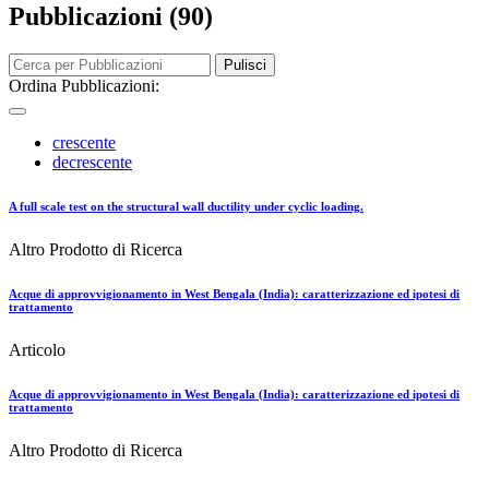
Pubblicazioni (90)
Pulisci
Ordina Pubblicazioni:
crescente
decrescente
A full scale test on the structural wall ductility under cyclic loading.
Altro Prodotto di Ricerca
Acque di approvvigionamento in West Bengala (India): caratterizzazione ed ipotesi di
trattamento
Articolo
Acque di approvvigionamento in West Bengala (India): caratterizzazione ed ipotesi di
trattamento
Altro Prodotto di Ricerca