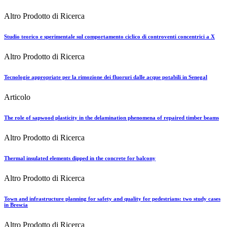
Altro Prodotto di Ricerca
Studio teorico e sperimentale sul comportamento ciclico di controventi concentrici a X
Altro Prodotto di Ricerca
Tecnologie appropriate per la rimozione dei fluoruri dalle acque potabili in Senegal
Articolo
The role of sapwood plasticity in the delamination phenomena of repaired timber beams
Altro Prodotto di Ricerca
Thermal insulated elements dipped in the concrete for balcony
Altro Prodotto di Ricerca
Town and infrastructure planning for safety and quality for pedestrians: two study cases
in Brescia
Altro Prodotto di Ricerca