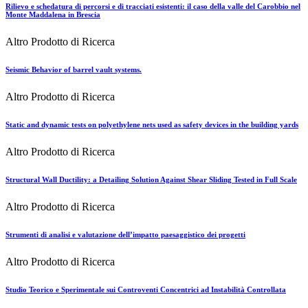
Rilievo e schedatura di percorsi e di tracciati esistenti: il caso della valle del Carobbio nel
Monte Maddalena in Brescia
Altro Prodotto di Ricerca
Seismic Behavior of barrel vault systems.
Altro Prodotto di Ricerca
Static and dynamic tests on polyethylene nets used as safety devices in the building yards
Altro Prodotto di Ricerca
Structural Wall Ductility: a Detailing Solution Against Shear Sliding Tested in Full Scale
Altro Prodotto di Ricerca
Strumenti di analisi e valutazione dell’impatto paesaggistico dei progetti
Altro Prodotto di Ricerca
Studio Teorico e Sperimentale sui Controventi Concentrici ad Instabilità Controllata