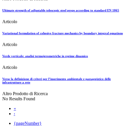
Ultimate strength of adjustable telescopic steel props according to standard EN 1065
Articolo
Variational formulation of cohesive fracture mechanics by boundary integral equations
Articolo
Verde verticale: analisi termoigrometriche in regime dinamico
Articolo
Verso la definizione di criteri per l’inserimento ambientale e paesaggistico delle
infrastrutture a rete
Altro Prodotto di Ricerca
No Results Found
«
‹
{pageNumber}