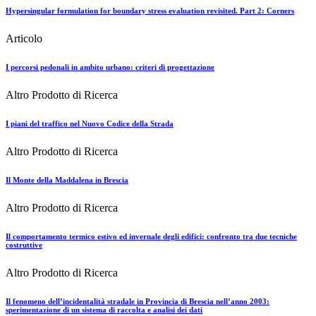
Hypersingular formulation for boundary stress evaluation revisited. Part 2: Corners
Articolo
I percorsi pedonali in ambito urbano: criteri di progettazione
Altro Prodotto di Ricerca
I piani del traffico nel Nuovo Codice della Strada
Altro Prodotto di Ricerca
Il Monte della Maddalena in Brescia
Altro Prodotto di Ricerca
Il comportamento termico estivo ed invernale degli edifici: confronto tra due tecniche
costruttive
Altro Prodotto di Ricerca
Il fenomeno dell’incidentalità stradale in Provincia di Brescia nell’anno 2003:
sperimentazione di un sistema di raccolta e analisi dei dati