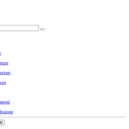
e
enze
azioni
ioni
menti
issione
N