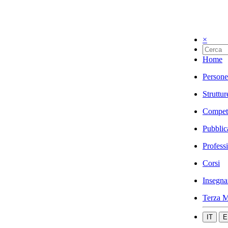
×
Home
Persone
Struttur
Compet
Pubblic
Profess
Corsi
Insegna
Terza M
IT
E