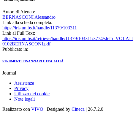
Bernasconi, Alessandro
Autori di Ateneo:
BERNASCONI Alessandro
Link alla scheda completa:
https://iris.unibs.it/handle/11379/103311
Link al Full Text:
https://iris.unibs.it/retrieve/handle/11379/103311/3774/sfef5_VOL
0102BERNASCONI.pdf
Pubblicato in:
STRUMENTI FINANZIARI E FISCALITÀ
Journal
Assistenza
Privacy
Utilizzo dei cookie
Note legali
Realizzato con
VIVO
| Designed by
Cineca
| 26.7.2.0