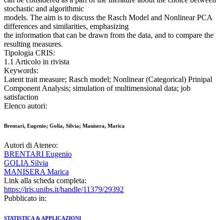
stochastic and algorithmic
models. The aim is to discuss the Rasch Model and Nonlinear PCA
differences and similarities, emphasizing
the information that can be drawn from the data, and to compare the
resulting measures.
Tipologia CRIS:
1.1 Articolo in rivista
Keywords:
Latent trait measure; Rasch model; Nonlinear (Categorical) Prinipal
Component Analysis; simulation of multimensional data; job
satisfaction
Elenco autori:
Brentari, Eugenio; Golia, Silvia; Manisera, Marica
Autori di Ateneo:
BRENTARI Eugenio
GOLIA Silvia
MANISERA Marica
Link alla scheda completa:
https://iris.unibs.it/handle/11379/29392
Pubblicato in:
STATISTICA & APPLICAZIONI