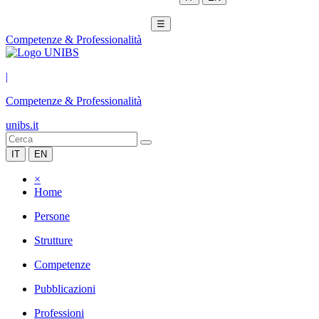
☰
Competenze & Professionalità
|
Competenze & Professionalità
unibs.it
IT
EN
×
Home
Persone
Strutture
Competenze
Pubblicazioni
Professioni