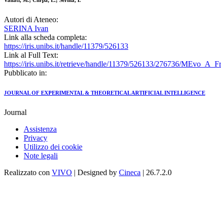
Vallati, M.; Chrpa, L.; Serina, I.
Autori di Ateneo:
SERINA Ivan
Link alla scheda completa:
https://iris.unibs.it/handle/11379/526133
Link al Full Text:
https://iris.unibs.it/retrieve/handle/11379/526133/276736/MEvo_A
Pubblicato in:
JOURNAL OF EXPERIMENTAL & THEORETICAL ARTIFICIAL INTELLIGENCE
Journal
Assistenza
Privacy
Utilizzo dei cookie
Note legali
Realizzato con
VIVO
| Designed by
Cineca
| 26.7.2.0