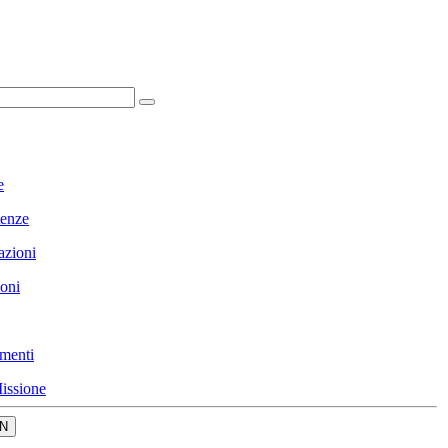
e
enze
azioni
ioni
menti
issione
N