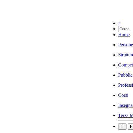
×
Home
Persone
Struttur
Compet
Pubblic
Profess
Corsi
Insegna
Terza M
IT
E