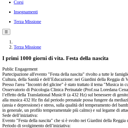
Corsi
Insegnamenti
Terza Missione
☰
Terza Missione
I primi 1000 giorni di vita. Festa della nascita
Public Engagement
Partecipazione all'evento "Festa della nascita" rivolto a tutte le famig
Cultura, della Sanità e dell’Educazione: nei Giardini della Reggia di Vena
Presso l'area "Incontri del glicine" è stato trattato il tema "Musica in 
Osservatorio di Psicologia Clinica Perinatale (Prof.ssa Loredana Cena
l’effetto della Translational Music® (a 432 Hz) sul benessere di genitor
alla musica 432 Hz fin dal periodo prenatale possa fungere da mediazi
(ansia e depressione) e stress, sulla qualità del temperamento del bam
in generale, un profilo temperamentale più calmo) e sul legame di attacc
Sede dell’iniziativa:
Evento "Festa della nascita" che si è svolto nei Giardini della Reggia 
Periodo di svolgimento dell’iniziativa: