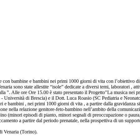
lie con bambine e bambini nei primi 1000 giorni di vita con l’obiettivo di
ria sono state allestite “isole” dedicate a diversi temi, laboratori , atti
culla ". Alle ore Ore 15.00 è stato presentato il Progetto"La musica nei p
 - Università di Brescia) e il Dott. Luca Roasio (SC Pediatria e Neonat
i e bambini , nei primi 1000 giorni di vita , a partire dalla gravidanza 
one nella relazione genitore-feto-bambino nell’ambito della comunicazion
bino (minori episodi di pianto, minori segnali di preoccupazione o paura
amento a partire dal periodo prenatale, nella prospettiva di un supporto 
di Venaria (Torino).