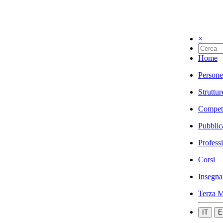
×
Home
Persone
Struttur
Compet
Pubblic
Profess
Corsi
Insegna
Terza M
IT
E