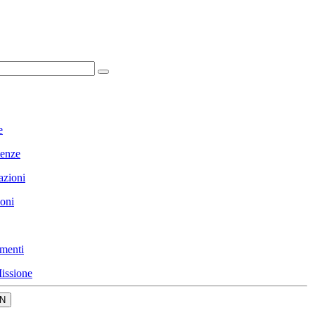
e
enze
azioni
ioni
menti
issione
N