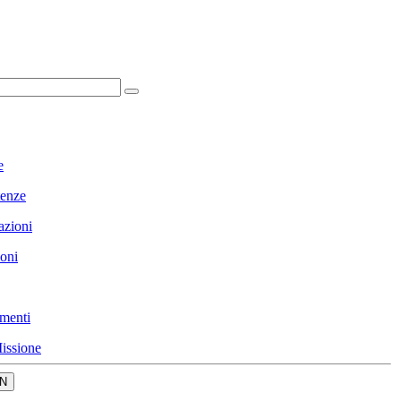
e
enze
azioni
ioni
menti
issione
N