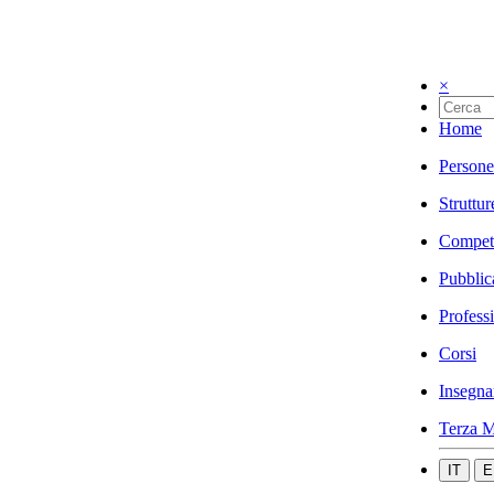
×
Home
Persone
Struttur
Compet
Pubblic
Profess
Corsi
Insegna
Terza M
IT
E