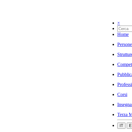
×
Home
Persone
Struttur
Compet
Pubblic
Profess
Corsi
Insegna
Terza M
IT
E