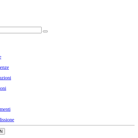
e
enze
azioni
ioni
menti
issione
N