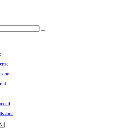
e
enze
azioni
ioni
menti
issione
N