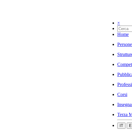
×
Home
Persone
Struttur
Compet
Pubblic
Profess
Corsi
Insegna
Terza M
IT
E