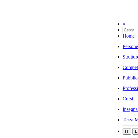
×
Home
Persone
Struttur
Compet
Pubblic
Profess
Corsi
Insegna
Terza M
IT
E