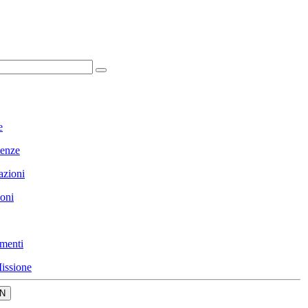
e
enze
azioni
ioni
menti
issione
N