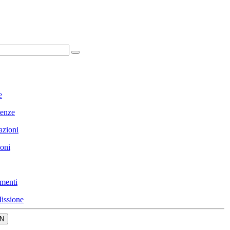
e
enze
azioni
ioni
menti
issione
N