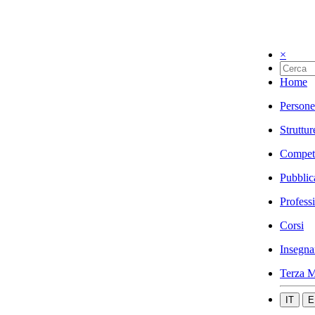
×
Home
Persone
Struttur
Compet
Pubblic
Profess
Corsi
Insegna
Terza M
IT
E