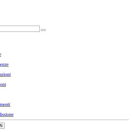
e
enze
azioni
ioni
menti
issione
N