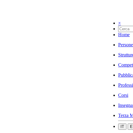
×
Home
Persone
Struttur
Compet
Pubblic
Profess
Corsi
Insegna
Terza M
IT
E