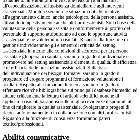
trattamento, alle abitudini di vita, alle reazioni alla malattia,
all'ospedalizzazione, all'assistenza domiciliare e agli interventi
assistenziali. Monitorizzeranno le situazioni critiche relative
all'aggravamento clinico, anche psicologico, della persona assistita,
attivando tempestivamente anche altri professionisti. Sulla base della
valutazione della persona assistita e conformemente al profilo del
personale di supporto attribuiranno ad esso le opportune attività
assistenziali e ne valuteranno i risultati. Rispetto alla funzione di
gestione individueranno gli elementi di criticità del setting
assistenziale in merito alle condizioni di sicurezza per la persona
assistita e gli operatori sanitari; saranno in grado di individuare e
promuovere nel setting assistenziale elementi di qualità, di efficienza
e di efficacia delle prestazioni assistenziali. Sulla base
dell'individuazione dei bisogni formativi saranno in grado di
progettare ed erogare programmi di formazione valutandone i
risultati. Rispetto alla funzione di ricerca saranno in grado di
effettuare ricerche bibliografiche sui principali database biomedici ed
attuare criticamente la lettura di articoli scientifici nonché di
applicare i risultati basandosi sulle migliori evidenze disponibili al
fine di migliorare la qualità assistenziale. Svolgeranno progetti di
ricerca autonomamente o in collaborazione con altri professionisti.
Riguardo alla funzione di consulenza forniranno pareri
tecnico/professionali.
Abilità comunicative