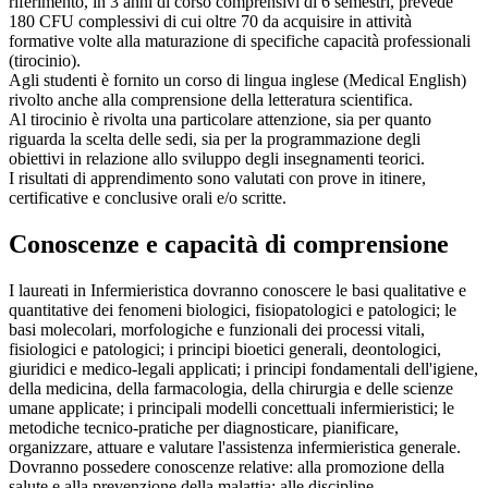
riferimento, in 3 anni di corso comprensivi di 6 semestri, prevede
180 CFU complessivi di cui oltre 70 da acquisire in attività
formative volte alla maturazione di specifiche capacità professionali
(tirocinio).
Agli studenti è fornito un corso di lingua inglese (Medical English)
rivolto anche alla comprensione della letteratura scientifica.
Al tirocinio è rivolta una particolare attenzione, sia per quanto
riguarda la scelta delle sedi, sia per la programmazione degli
obiettivi in relazione allo sviluppo degli insegnamenti teorici.
I risultati di apprendimento sono valutati con prove in itinere,
certificative e conclusive orali e/o scritte.
Conoscenze e capacità di comprensione
I laureati in Infermieristica dovranno conoscere le basi qualitative e
quantitative dei fenomeni biologici, fisiopatologici e patologici; le
basi molecolari, morfologiche e funzionali dei processi vitali,
fisiologici e patologici; i principi bioetici generali, deontologici,
giuridici e medico-legali applicati; i principi fondamentali dell'igiene,
della medicina, della farmacologia, della chirurgia e delle scienze
umane applicate; i principali modelli concettuali infermieristici; le
metodiche tecnico-pratiche per diagnosticare, pianificare,
organizzare, attuare e valutare l'assistenza infermieristica generale.
Dovranno possedere conoscenze relative: alla promozione della
salute e alla prevenzione della malattia; alle discipline