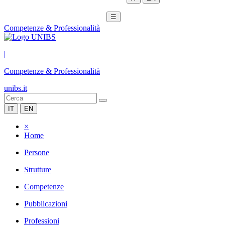
☰
Competenze & Professionalità
|
Competenze & Professionalità
unibs.it
IT
EN
×
Home
Persone
Strutture
Competenze
Pubblicazioni
Professioni