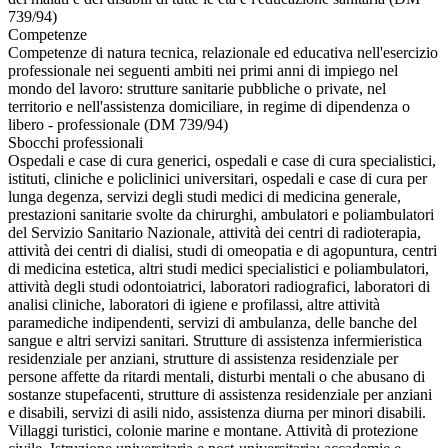
739/94)
Competenze
Competenze di natura tecnica, relazionale ed educativa nell'esercizio
professionale nei seguenti ambiti nei primi anni di impiego nel
mondo del lavoro: strutture sanitarie pubbliche o private, nel
territorio e nell'assistenza domiciliare, in regime di dipendenza o
libero - professionale (DM 739/94)
Sbocchi professionali
Ospedali e case di cura generici, ospedali e case di cura specialistici,
istituti, cliniche e policlinici universitari, ospedali e case di cura per
lunga degenza, servizi degli studi medici di medicina generale,
prestazioni sanitarie svolte da chirurghi, ambulatori e poliambulatori
del Servizio Sanitario Nazionale, attività dei centri di radioterapia,
attività dei centri di dialisi, studi di omeopatia e di agopuntura, centri
di medicina estetica, altri studi medici specialistici e poliambulatori,
attività degli studi odontoiatrici, laboratori radiografici, laboratori di
analisi cliniche, laboratori di igiene e profilassi, altre attività
paramediche indipendenti, servizi di ambulanza, delle banche del
sangue e altri servizi sanitari. Strutture di assistenza infermieristica
residenziale per anziani, strutture di assistenza residenziale per
persone affette da ritardi mentali, disturbi mentali o che abusano di
sostanze stupefacenti, strutture di assistenza residenziale per anziani
e disabili, servizi di asili nido, assistenza diurna per minori disabili.
Villaggi turistici, colonie marine e montane. Attività di protezione